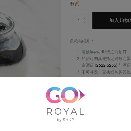
有货
Alternative:
芝
加入购物
麻
杏
仁
条款与细则：
豆
请预早兩小时或之前预订
腐
如需订购其他指定磅数之蛋
布
京酒店 (
2622 6256
) 与酒
甸
不可补发、更换或购买其他
数
订单详情将会透过电话或电
订单一经确认，不可更改、
量
请务必检查所填资料，以确
Royal Delights by 
权利，恕不另行通知
如有任何争议，Royal Delight