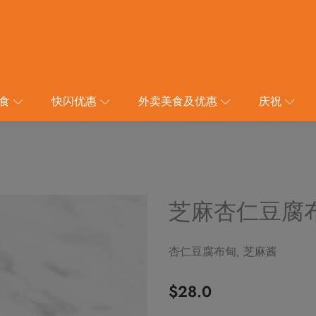
食
快闪优惠
外卖美食及优惠
庆祝
芝麻杏仁豆腐
杏仁豆腐布甸, 芝麻酱
$
28.0