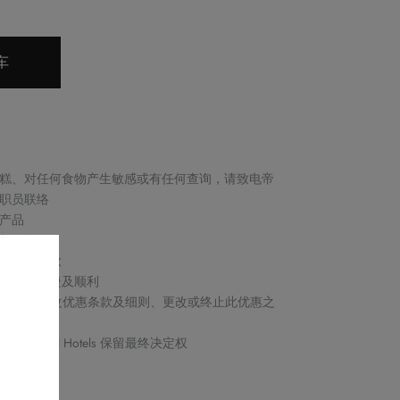
车
糕、对任何食物产生敏感或有任何查询，请致电帝
店职员联络
产品
邮确认
取消或退款
保交易快捷及顺利
Royal Hotels 保留修改优惠条款及细则、更改或终止此优惠之
s by Royal Hotels 保留最终决定权