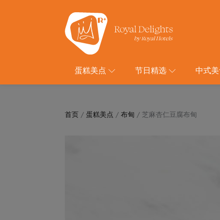
蛋糕美点
节日精选
中式美
首页
/
蛋糕美点
/
布甸
/ 芝麻杏仁豆腐布甸