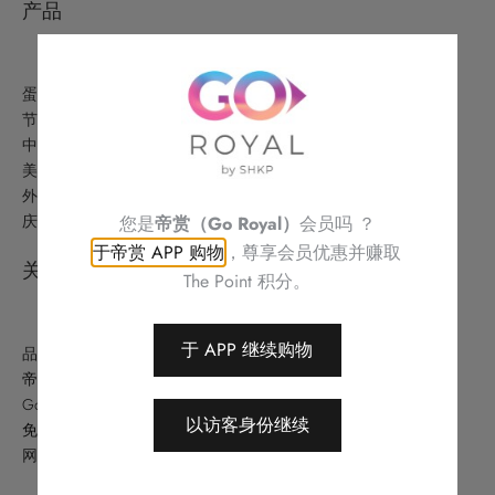
产品
蛋糕美点
节日精选
中式美食
美酒及礼品
外卖美食及优惠
庆祝
您是
帝赏（Go Royal）
会员吗 ？
于帝赏 APP 购物
，尊享会员优惠并赚取
关于
The Point 积分。
于 APP 继续购物
品牌故事
帝港酒店集团
Go Royal (帝赏)
以访客身份继续
免责条款
网站地图