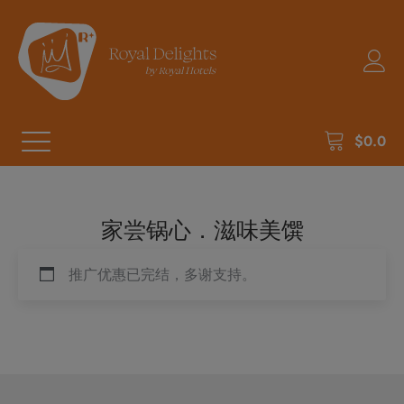
$
0.0
家尝锅心．滋味美馔
推广优惠已完结，多谢支持。