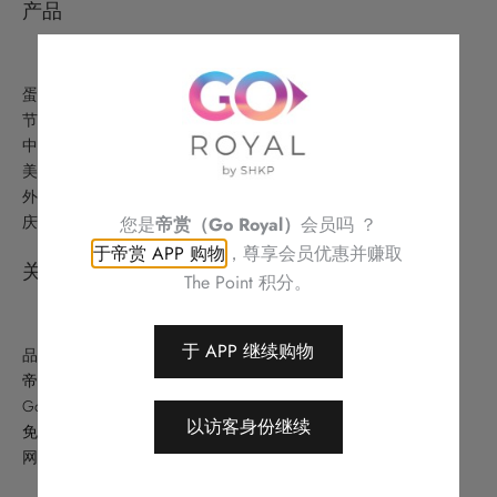
产品
蛋糕美点
节日精选
中式美食
美酒及礼品
外卖美食及优惠
庆祝
您是
帝赏（Go Royal）
会员吗 ？
于帝赏 APP 购物
，尊享会员优惠并赚取
关于
The Point 积分。
于 APP 继续购物
品牌故事
帝港酒店集团
Go Royal (帝赏)
以访客身份继续
免责条款
网站地图