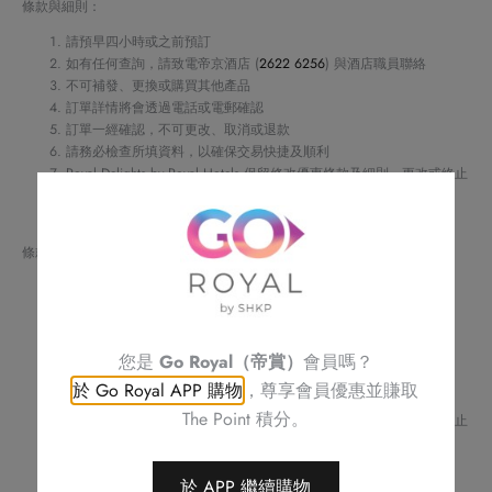
族
條款與細則：
橄
請預早四小時或之前預訂
欖
如有任何查詢，請致電帝京酒店 (
2622 6256
) 與酒店職員聯絡
不可補發、更換或購買其他產品
園
訂單詳情將會透過電話或電郵確認
有
訂單一經確認，不可更改、取消或退款
機
請務必檢查所填資料，以確保交易快捷及順利
Royal Delights by Royal Hotels 保留修改優惠條款及細則、更改或終止
系
此優惠之權利，恕不另行通知
列
如有任何爭議，Royal Delights by Royal Hotels 保留最終決定權
切
條款與細則：
拉
請預早四小時或之前預訂
子
如有任何查詢，請致電帝京酒店 (
2622 6256
) 與酒店職員聯絡
紅
不可補發、更換或購買其他產品
酒
訂單詳情將會透過電話或電郵確認
您是
Go Royal（帝賞）
會員嗎？
數
訂單一經確認，不可更改、取消或退款
於 Go Royal APP 購物
，尊享會員優惠並賺取
請務必檢查所填資料，以確保交易快捷及順利
量
The Point 積分。
Royal Delights by Royal Hotels 保留修改優惠條款及細則、更改或終止
此優惠之權利，恕不另行通知
如有任何爭議，Royal Delights by Royal Hotels 保留最終決定權
於 APP 繼續購物