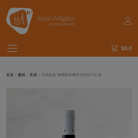
$
0.0
首頁
/
慶祝
/
美酒
/ 安高家族 橄欖園有機系列切拉子紅酒