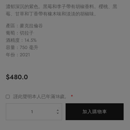
濃郁深沉的紫色。黑莓和李子帶有胡椒香料。櫻桃、黑
莓、甘草和丁香帶有橡木味和淡淡的胡椒味。
產區：麥克拉倫谷
葡萄：切拉子
酒精度：14.5%
容量：750 毫升
年份：2021
$
480.0
Alternative:
謹此聲明本人已年滿18歲。
*
安
加入購物車
高
家