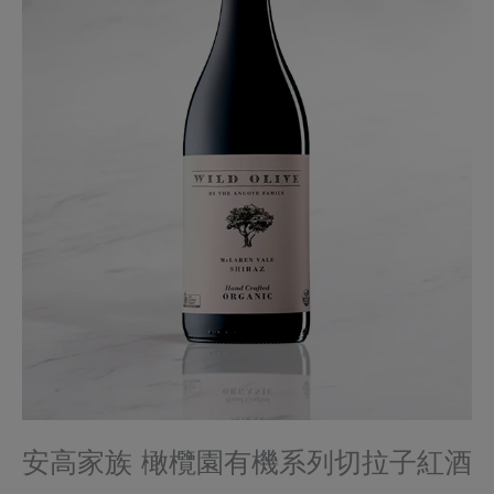
安高家族 橄欖園有機系列切拉子紅酒