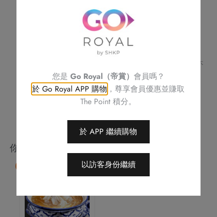
數
不可與其他優惠同時使用
量
訂單詳情及取貨時間將會透過電話或電郵確認
請務必檢查所填資料，以確保交易快捷及順利
訂單一經確認，不可更改、取消或退款
不可補發、更換或購買其他產品
圖片只供參考
帝京酒店保留修改優惠條款及細則、更改或終止此優惠之權利，恕不
另行通知
您是
Go Royal（帝賞）
會員嗎？
如有任何爭議，帝京酒店保留最終決定權
於 Go Royal APP 購物
，尊享會員優惠並賺取
The Point 積分。
於 APP 繼續購物
你可能會喜歡
以訪客身份繼續
85 折