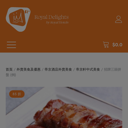
$
0.0
首頁
/
外賣美食及優惠
/
帝京酒店外賣美食
/
帝京軒中式美食
/ 招牌三囍拼
盤 (例)
85 折