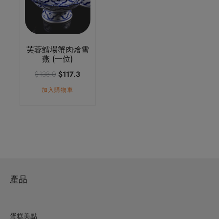
芙蓉鱈場蟹肉燴雪
燕 (一位)
原
目
$
138.0
$
117.3
始
前
加入購物車
價
價
格：
格：
$138.0。
$117.3。
產品
蛋糕美點