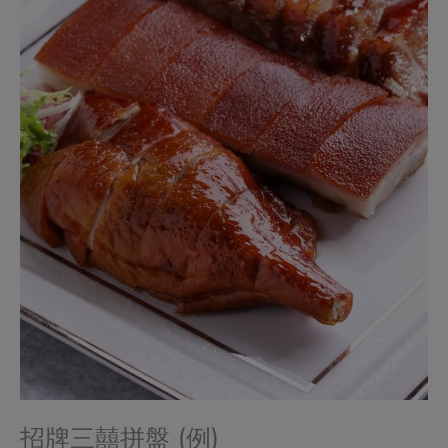
招牌三囍拼盤 (例)