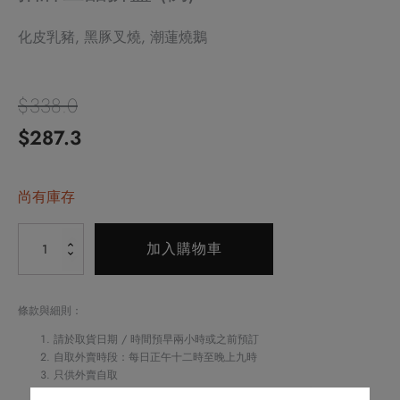
化皮乳豬, 黑豚叉燒, 潮蓮燒鵝
$
338.0
原
目
$
287.3
始
前
價
尚有庫存
價
格：
格：
Alternative:
招
加入購物車
$338.0。
$287.3。
牌
三
囍
條款與細則：
拼
請於取貨日期 / 時間預早兩小時或之前預訂
盤
自取外賣時段：每日正午十二時至晚上九時
只供外賣自取
(例)
如閣下對任何食物產生敏感，請致電
2622 6161
與酒店職員聯絡