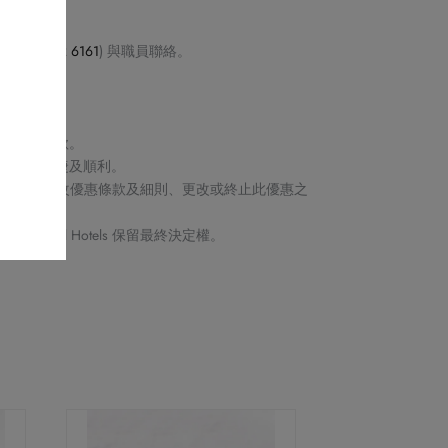
店 (
2622 6161
) 與職員聯絡。
產品。
郵確認。
取消或退款。
保交易快捷及順利。
Royal Hotels 保留修改優惠條款及細則、更改或終止此優惠之
ts by Royal Hotels 保留最終決定權。