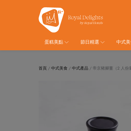
蛋糕美點
節日精選
中式美
首頁
/
中式美食
/
中式產品
/ 帝京豬腳薑（2 人份