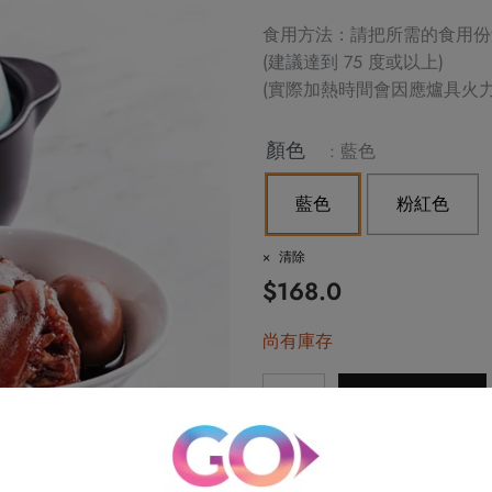
食用方法：請把所需的食用份
(建議達到 75 度或以上)
(實際加熱時間會因應爐具火
Alternative:
顏色
: 藍色
藍色
粉紅色
清除
$
168.0
尚有庫存
帝
加入購物車
京
豬
條款與細則：
腳