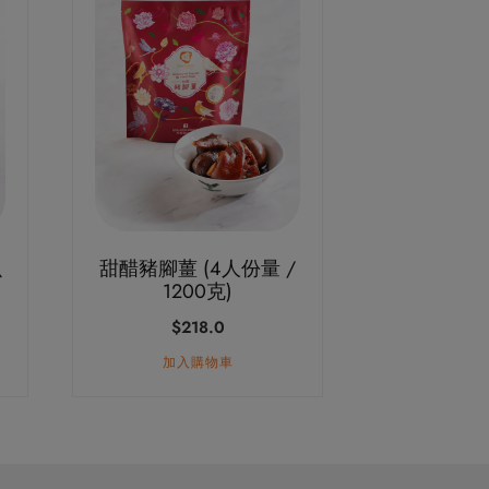
魚
甜醋豬腳薑 (4人份量 /
1200克)
$
218.0
加入購物車