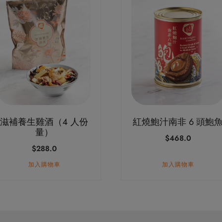
滋補養生雞酒（4 人份
紅燒鮑汁南非 6 頭鮑
量）
$
468.0
$
288.0
加入購物車
加入購物車