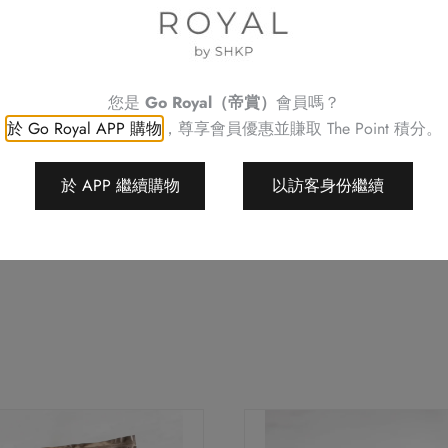
薑
請預早 72 小時或之前預訂
如有任何查詢，請致電帝京酒
（2
不可與其他優惠同時使用
人
不可補發、更換或購買其他
您是
Go Royal（帝賞）
會員嗎？
份
訂單詳情將會透過電話或電
於 Go Royal APP 購物
，尊享會員優惠並賺取
The Point 積分。
訂單一經確認，不可更改、
量）
請務必檢查所填資料，以確
數
於 APP 繼續購物
以訪客身份繼續
Royal Delights by 
量
權利，恕不另行通知。
如有任何爭議，Royal Deligh