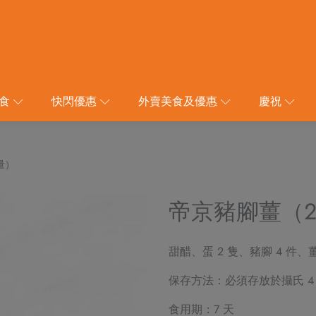
食
快閃優惠
外賣美食及優惠
慶祝
量）
帝京豬腳薑（2
甜醋、蛋 2 隻、豬腳 4 件、薑
保存方法：必須存放於攝氏 4
食用期：7 天