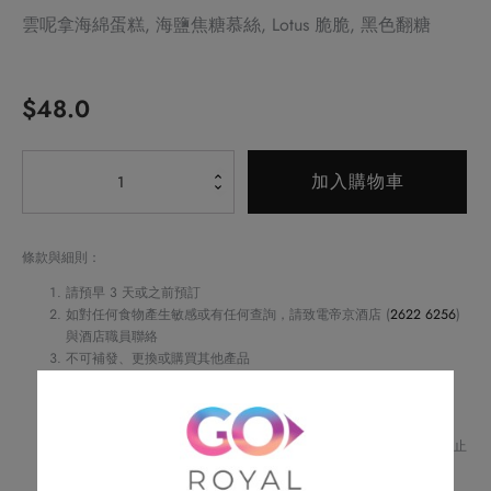
雲呢拿海綿蛋糕, 海鹽焦糖慕絲, Lotus 脆脆, 黑色翻糖
$
48.0
Alternative:
Lotus
加入購物車
焦
糖
脆
條款與細則：
餅
請預早 3 天或之前預訂
蛋
如對任何食物產生敏感或有任何查詢，請致電帝京酒店 (
2622 6256
)
與酒店職員聯絡
糕
不可補發、更換或購買其他產品
數
訂單詳情將會透過電話或電郵確認
量
訂單一經確認，不可更改、取消或退款
請務必檢查所填資料，以確保交易快捷及順利
Royal Delights by Royal Hotels 保留修改優惠條款及細則、更改或終止
此優惠之權利，恕不另行通知
如有任何爭議，Royal Delights by Royal Hotels 保留最終決定權