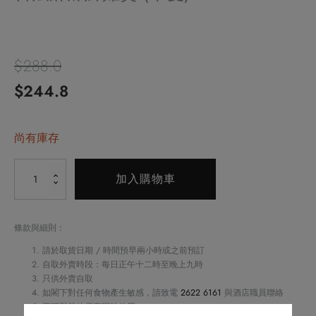
$
288.0
原
目
$
244.8
始
前
價
尚有庫存
價
格：
格：
Alternative:
古
加入購物車
$288.0。
$244.8。
法
麻
辣
條款與細則：
鮮
請於取貨日期 / 時間預早兩小時或之前預訂
雞
自取外賣時段：每日正午十二時至晚上九時
只供外賣自取
煲
如閣下對任何食物產生敏感，請致電
2622 6161
與酒店職員聯絡
(半
不可與其他優惠同時使用