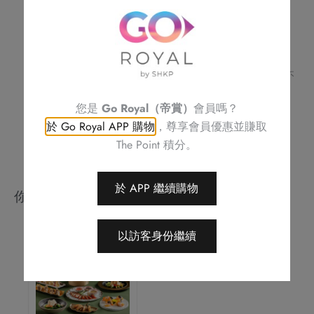
隻)
訂單詳情及取貨時間將會透過電話或電郵確認
請務必檢查所填資料，以確保交易快捷及順利
數
訂單一經確認，不可更改、取消或退款
量
不可補發、更換或購買其他產品
圖片只供參考
帝京酒店保留修改優惠條款及細則、更改或終止此優惠之權利，恕不
另行通知
如有任何爭議，帝京酒店保留最終決定權
您是
Go Royal（帝賞）
會員嗎？
於 Go Royal APP 購物
，尊享會員優惠並賺取
The Point 積分。
於 APP 繼續購物
你可能會喜歡
以訪客身份繼續