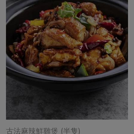
古法麻辣鮮雞煲 (半隻)