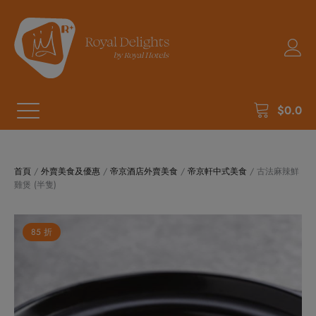
$
0.0
首頁
/
外賣美食及優惠
/
帝京酒店外賣美食
/
帝京軒中式美食
/ 古法麻辣鮮
雞煲 (半隻)
85 折