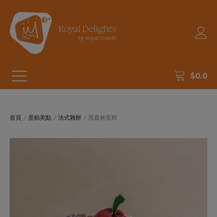
$
0.0
首頁
/
蛋糕美點
/
法式雜餅
/ 黑森林蛋糕