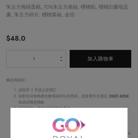
朱古力海綿蛋糕, 70%朱古力慕絲, 櫻桃餡, 櫻桃白蘭地忌
廉, 朱古力碎片, 櫻桃慕絲, 金箔
$
48.0
Alternative:
黑
加入購物車
森
林
蛋
條款與細則：
糕
請預早 3 天或之前預訂
數
如對任何食物產生敏感或有任何查詢，請致電帝京酒店 (
2622 6256
)
與酒店職員聯絡
量
不可補發、更換或購買其他產品
訂單詳情將會透過電話或電郵確認
訂單一經確認，不可更改、取消或退款
請務必檢查所填資料，以確保交易快捷及順利
Royal Delights by Royal Hotels 保留修改優惠條款及細則、更改或終止