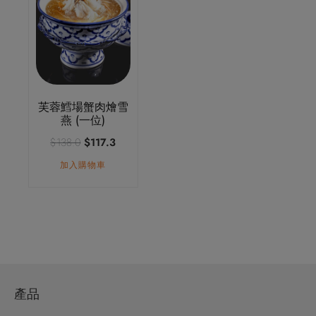
芙蓉鱈場蟹肉燴雪
燕 (一位)
原
目
$
138.0
$
117.3
始
前
加入購物車
價
價
格：
格：
$138.0。
$117.3。
產品