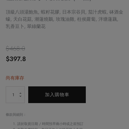
頂級八頭湯鮑魚, 蝦籽花膠, 日本宗谷貝, 茄汁虎蝦, 砵酒金
蠔, 天白花菇, 潮蓮燒鵝, 玫瑰油雞, 柱侯蘿蔔, 泮塘蓮藕,
乳香豆卜, 翠綠蘭花
$
468.0
原
目
$
397.8
始
前
價
尚有庫存
價
格：
格：
Alternative:
極
加入購物車
$468.0。
$397.8。
品
鮑
魚
條款與細則：
海
請於取貨日期 / 時間預早兩小時或之前預訂