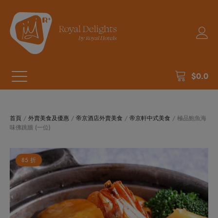
$
0.0
首頁
/
外賣美食及優惠
/
帝京酒店外賣美食
/
帝京軒中式美食
/ 極品鮑魚海
味佛跳牆 (一位)
85 折