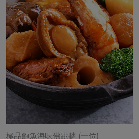
極品鮑魚海味佛跳牆 (一位)