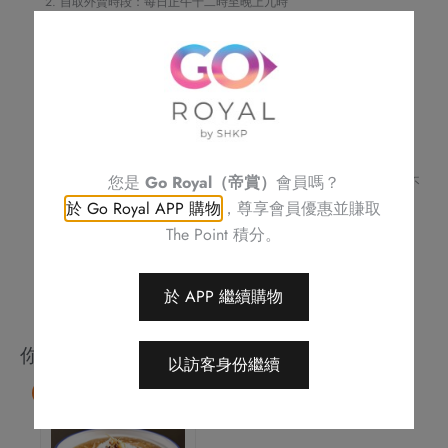
味
自取外賣時段：每日正午十二時至晚上九時
只供外賣自取
佛
如閣下對任何食物產生敏感，請致電
2622 6161
與酒店職員聯絡
跳
不可與其他優惠同時使用
牆
訂單詳情及取貨時間將會透過電話或電郵確認
請務必檢查所填資料，以確保交易快捷及順利
(一
訂單一經確認，不可更改、取消或退款
位)
不可補發、更換或購買其他產品
數
圖片只供參考
您是
Go Royal（帝賞）
會員嗎？
量
帝京酒店保留修改優惠條款及細則、更改或終止此優惠之權利，恕不
另行通知
於 Go Royal APP 購物
，尊享會員優惠並賺取
如有任何爭議，帝京酒店保留最終決定權
The Point 積分。
於 APP 繼續購物
你可能會喜歡
以訪客身份繼續
85 折