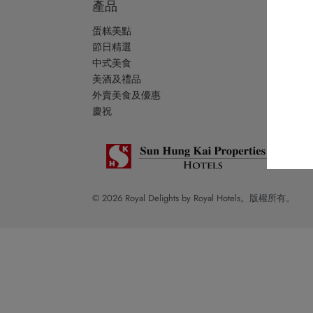
產品
關於
蛋糕美點
品牌
節日精選
帝港
中式美食
Go Ro
美酒及禮品
免責
外賣美食及優惠
網站
慶祝
© 2026 Royal Delights by Royal Hotels。版權所有。