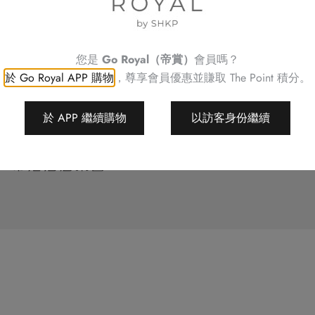
聯絡我們
故事
店舖位置
酒店集團
您是
Go Royal（帝賞）
會員嗎？
yal (帝賞)
於 Go Royal APP 購物
，尊享會員優惠並賺取
The Point 積分。
條款
地圖
於 APP 繼續購物
以訪客身份繼續