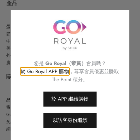
產品
蛋糕美點
節日精選
中式美食
美酒及禮品
外賣美食及優惠
慶祝
您是
Go Royal（帝賞）
會員嗎？
於 Go Royal APP 購物
，尊享會員優惠並賺取
關於
The Point 積分。
於 APP 繼續購物
品牌故事
帝港酒店集團
Go Royal (帝賞)
以訪客身份繼續
免責條款
網站地圖