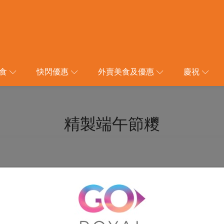
食
快閃優惠
外賣美食及優惠
慶祝
精製端午節糭