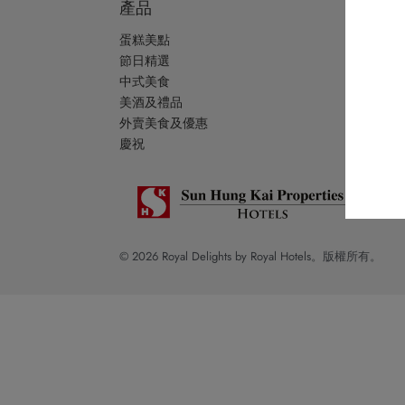
產品
關於
蛋糕美點
品牌
節日精選
帝港
中式美食
Go Ro
美酒及禮品
免責
外賣美食及優惠
網站
慶祝
© 2026 Royal Delights by Royal Hotels。版權所有。