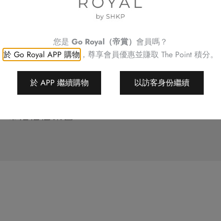
聯絡我們
故事
店舖位置
酒店集團
您是
Go Royal（帝賞）
會員嗎？
yal (帝賞)
於 Go Royal APP 購物
，尊享會員優惠並賺取
The Point 積分。
條款
地圖
於 APP 繼續購物
以訪客身份繼續