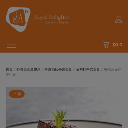
$
0.0
首頁
/
外賣美食及優惠
/
帝京酒店外賣美食
/
帝京軒中式美食
/ 梅州宮保炒
肥牛粒
85 折