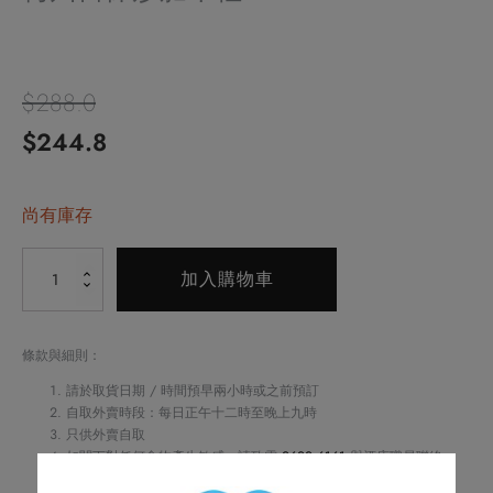
$
288.0
原
目
$
244.8
始
前
價
尚有庫存
價
格：
格：
Alternative:
梅
加入購物車
$288.0。
$244.8。
州
宮
保
條款與細則：
炒
請於取貨日期 / 時間預早兩小時或之前預訂
肥
自取外賣時段：每日正午十二時至晚上九時
只供外賣自取
牛
如閣下對任何食物產生敏感，請致電
2622 6161
與酒店職員聯絡
粒
不可與其他優惠同時使用