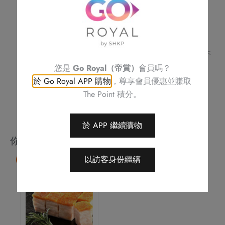
數
訂單詳情及取貨時間將會透過電話或電郵確認
請務必檢查所填資料，以確保交易快捷及順利
量
訂單一經確認，不可更改、取消或退款
不可補發、更換或購買其他產品
圖片只供參考
帝京酒店保留修改優惠條款及細則、更改或終止此優惠之權利，恕不
另行通知
您是
Go Royal（帝賞）
會員嗎？
如有任何爭議，帝京酒店保留最終決定權
於 Go Royal APP 購物
，尊享會員優惠並賺取
The Point 積分。
於 APP 繼續購物
你可能會喜歡
以訪客身份繼續
85 折