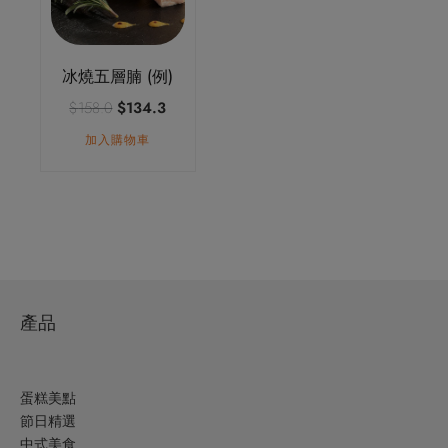
冰燒五層腩 (例)
原
目
$
158.0
$
134.3
始
前
加入購物車
價
價
格：
格：
$158.0。
$134.3。
產品
蛋糕美點
節日精選
中式美食