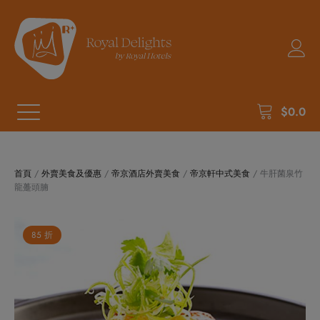
$
0.0
首頁
/
外賣美食及優惠
/
帝京酒店外賣美食
/
帝京軒中式美食
/ 牛肝菌泉竹
龍躉頭腩
85 折