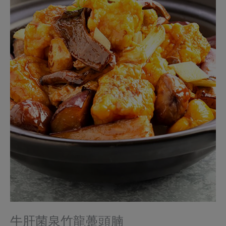
牛肝菌泉竹龍躉頭腩