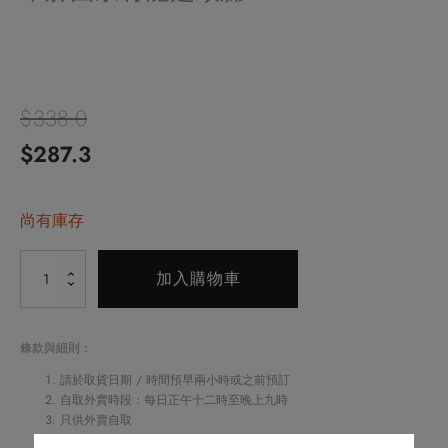
$
338.0
原
目
$
287.3
始
前
價
尚有庫存
價
格：
格：
Alternative:
牛
加入購物車
$338.0。
$287.3。
肝
菌
泉
條款與細則：
竹
請於取貨日期 / 時間預早兩小時或之前預訂
龍
自取外賣時段：每日正午十二時至晚上九時
只供外賣自取
躉
如閣下對任何食物產生敏感，請致電
2622 6161
與酒店職員聯絡