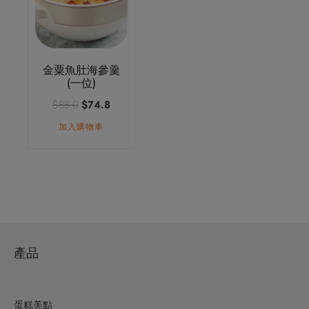
金粟魚肚海參羹
(一位)
原
目
$
88.0
$
74.8
始
前
加入購物車
價
價
格：
格：
$88.0。
$74.8。
產品
蛋糕美點