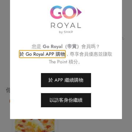
頭
不可與其他優惠同時使用
腩
訂單詳情及取貨時間將會透過電話或電郵確認
請務必檢查所填資料，以確保交易快捷及順利
數
訂單一經確認，不可更改、取消或退款
量
不可補發、更換或購買其他產品
圖片只供參考
帝京酒店保留修改優惠條款及細則、更改或終止此優惠之權利，恕不
另行通知
您是
Go Royal（帝賞）
會員嗎？
如有任何爭議，帝京酒店保留最終決定權
於 Go Royal APP 購物
，尊享會員優惠並賺取
The Point 積分。
於 APP 繼續購物
你可能會喜歡
以訪客身份繼續
85 折