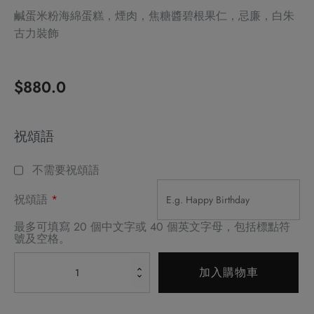
鹹蛋米粉海綿蛋糕，煙肉，焦糖醬碧根果仁，忌廉，白朱
古力裝飾
$
880.0
Alternative:
祝頌語
不需要祝頌語
祝頌語
*
最多可填寫 20 個中文字或 40 個英文字母，包括標點符
號及空格。
煙
加入購物車
肉
焦