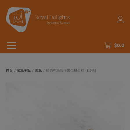
$
0.0
首頁
/
蛋糕美點
/
蛋糕
/ 煙肉焦糖碧根果仁鹹蛋糕 (1.5磅)