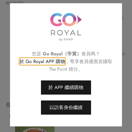
糖
條款與細則：
碧
請預早 5 天或之前預訂
根
如需訂購 3D 蛋糕、對任何食物產生敏感或有任何查詢，請致電帝京
酒店 (
2622 6256
) 與酒店職員聯絡
果
不可補發、更換或購買其他產品
仁
訂單詳情將會透過電話或電郵確認
鹹
訂單一經確認，不可更改、取消或退款
請務必檢查所填資料，以確保交易快捷及順利
蛋
您是
Go Royal（帝賞）
會員嗎？
Royal Delights by Royal Hotels 保留修改優惠條款及細則、更改或終止
糕
此優惠之權利，恕不另行通知
於 Go Royal APP 購物
，尊享會員優惠並賺取
(1.5
如有任何爭議，Royal Delights by Royal Hotels 保留最終決定權
The Point 積分。
磅)
數
量
於 APP 繼續購物
你可能會喜歡
以訪客身份繼續
9 折
此
產