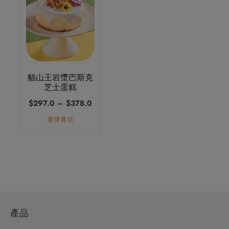
品
有
多
種
款
式。
貓山王岩漿巴斯克
可
芝士蛋糕
在
價
$
297.0
–
$
378.0
產
格
選擇選項
品
範
頁
圍：
面
$297.0
選
到
擇
$378.0
選
項
產品