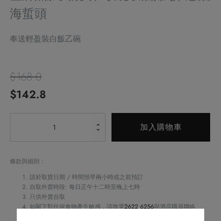
海蜇頭
奉送輕盈裝白飯乙碗
$
168.0
原
目
$
142.8
始
前
Alternative:
金
價
價
加入購物車
牌
格：
格：
黑
豚
$168.0。
條款與細則：
$142.8。
叉
請於取貨日期 / 時間預早兩小時或之前預訂
燒
自取外賣時段: 每日正午十二時至晚上七時
只供外賣自取
伴
如閣下對任何食物產生敏感，請致電
2622 6256
與酒店職員聯絡
玫
不可與其他優惠同時使用