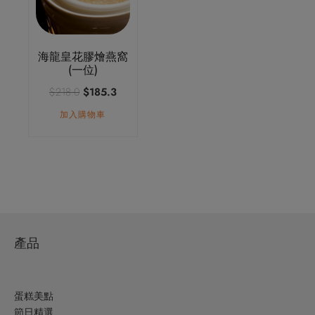
海龍皇花膠燴燕窩
(一位)
原
目
$
218.0
$
185.3
始
前
加入購物車
價
價
格：
格：
$218.0。
$185.3。
產品
蛋糕美點
節日精選