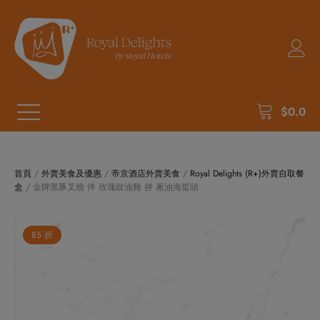
$
0.0
首頁
/
外賣美食及優惠
/
帝京酒店外賣美食
/
Royal Delights (R+)外賣自取餐
盒
/ 金牌黑豚叉燒 伴 玫瑰豉油雞 拼 蔥油海蜇頭
85 折