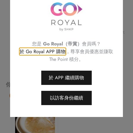
瑰
訂單詳情及取貨時間將會透過電話或電郵確認
請務必檢查所填資料，以確保交易快捷及順利
豉
訂單一經確認，不可更改、取消或退款
油
不可補發、更換或購買其他產品
雞
圖片只供參考
拼
帝京酒店保留修改優惠條款及細則、更改或終止此優惠之權利，恕不
另行通知
蔥
您是
Go Royal（帝賞）
會員嗎？
如有任何爭議，帝京酒店保留最終決定權
油
於 Go Royal APP 購物
，尊享會員優惠並賺取
海
The Point 積分。
蜇
頭
於 APP 繼續購物
數
你可能會喜歡
量
85 折
以訪客身份繼續