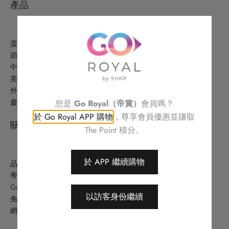
產品
蛋糕美點
節日精選
中式美食
美酒及禮品
外賣美食及優惠
慶祝
您是
Go Royal（帝賞）
會員嗎？
於 Go Royal APP 購物
，尊享會員優惠並賺取
關於
The Point 積分。
於 APP 繼續購物
品牌故事
帝港酒店集團
Go Royal (帝賞)
以訪客身份繼續
免責條款
網站地圖