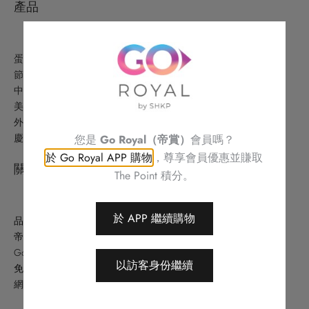
產品
蛋糕美點
節日精選
中式美食
美酒及禮品
外賣美食及優惠
慶祝
您是
Go Royal（帝賞）
會員嗎？
於 Go Royal APP 購物
，尊享會員優惠並賺取
關於
The Point 積分。
於 APP 繼續購物
品牌故事
帝港酒店集團
Go Royal (帝賞)
以訪客身份繼續
免責條款
網站地圖